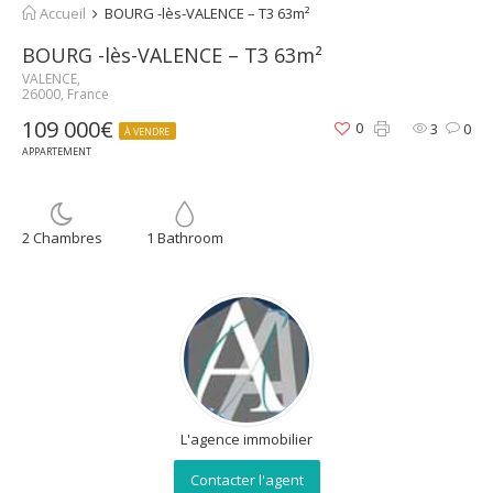
Accueil
BOURG -lès-VALENCE – T3 63m²
BOURG -lès-VALENCE – T3 63m²
VALENCE,
26000, France
109 000€
0
3
0
À VENDRE
APPARTEMENT
2 Chambres
1 Bathroom
L'agence immobilier
Contacter l'agent