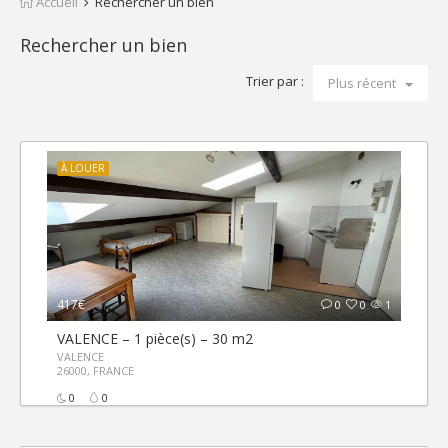
Accueil
Rechercher un bien
Rechercher un bien
0
Trier par :
Plus récent
À LOUER
417€
0
0
1
VALENCE – 1 pièce(s) – 30 m2
VALENCE
26000, FRANCE
0
0